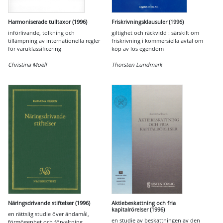
Harmoniserade tulltaxor (1996)
Friskrivningsklausuler (1996)
införlivande, tolkning och
giltighet och räckvidd : särskilt om
tillämpning av internationella regler
friskrivning i kommersiella avtal om
för varuklassificering
köp av lös egendom
Christina Moëll
Thorsten Lundmark
Näringsdrivande stiftelser (1996)
Aktiebeskattning och fria
kapitalrörelser (1996)
en rättslig studie över ändamål,
en studie av beskattningen av den
förmögenhet och förvaltning