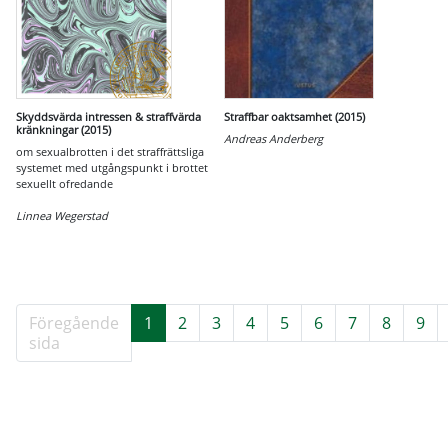
Skyddsvärda intressen & straffvärda
Straffbar oaktsamhet (2015)
kränkningar (2015)
Andreas Anderberg
om sexualbrotten i det straffrättsliga
systemet med utgångspunkt i brottet
sexuellt ofredande
Linnea Wegerstad
Föregående
1
2
3
4
5
6
7
8
9
sida