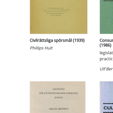
Civilrättsliga spörsmål (1939)
Consum
(1986)
Phillips Hult
legisla
practi
Ulf Ber