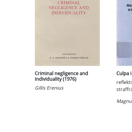
Criminal negligence and
Culpa i
individuality (1976)
reflekt
Gillis Erenius
straffrä
Magnu