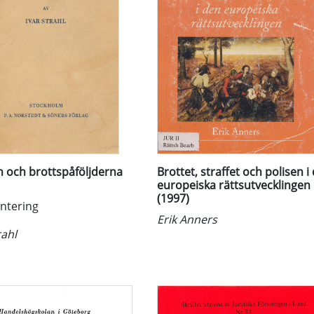
n och brottspåföljderna
Brottet, straffet och polisen i
europeiska rättsutvecklingen
(1997)
entering
Erik Anners
rahl