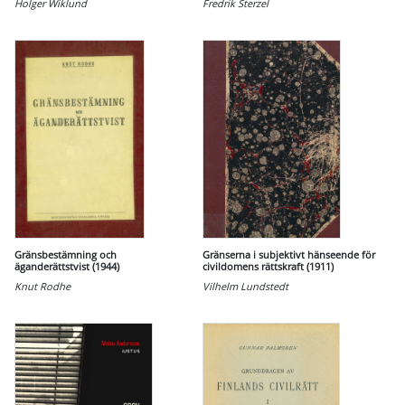
Holger Wiklund
Fredrik Sterzel
Gränsbestämning och
Gränserna i subjektivt hänseende för
äganderättstvist (1944)
civildomens rättskraft (1911)
Knut Rodhe
Vilhelm Lundstedt