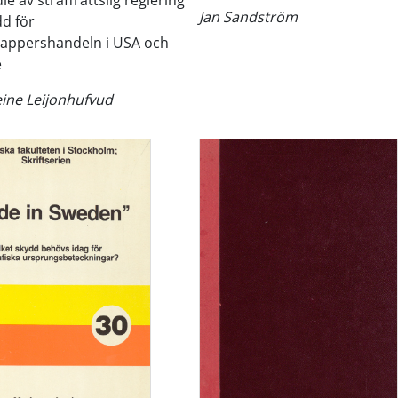
ie av straffrättslig reglering
Jan Sandström
dd för
appershandeln i USA och
e
ine Leijonhufvud