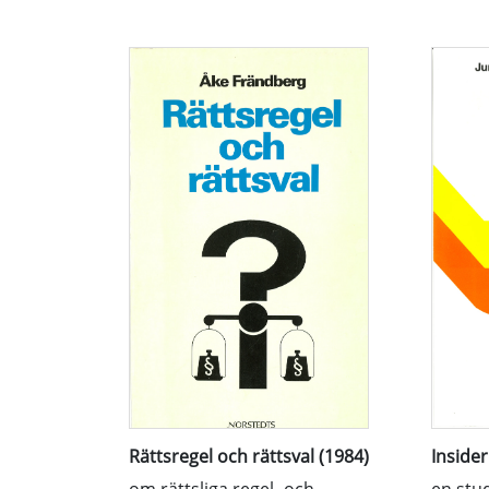
Rättsregel och rättsval (1984)
Insider