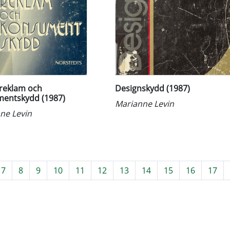
treklam och
Designskydd (1987)
entskydd (1987)
Marianne Levin
ne Levin
7
8
9
10
11
12
13
14
15
16
17