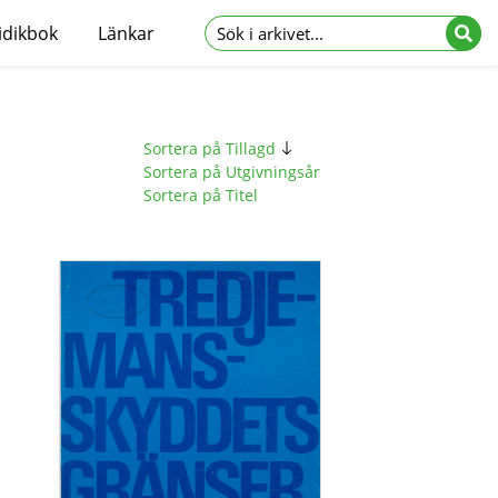
idikbok
Länkar
Sortera på Tillagd
Sortera på Utgivningsår
Sortera på Titel