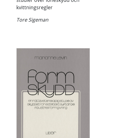
studier över löneskydd och
kvittningsregler
Tore Sigeman