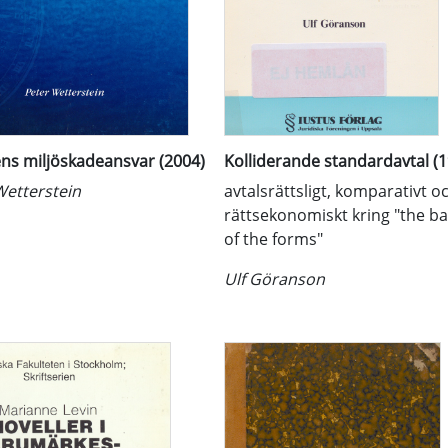
ns miljöskadeansvar (2004)
Kolliderande standardavtal (
Wetterstein
avtalsrättsligt, komparativt o
rättsekonomiskt kring "the ba
of the forms"
Ulf Göranson