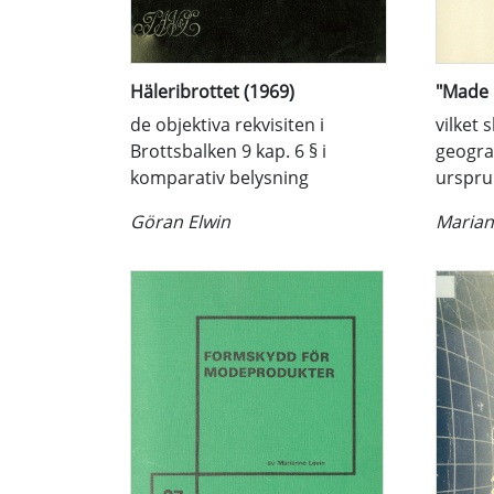
Häleribrottet (1969)
"Made 
de objektiva rekvisiten i
vilket 
Brottsbalken 9 kap. 6 § i
geogra
komparativ belysning
urspru
Göran Elwin
Marian