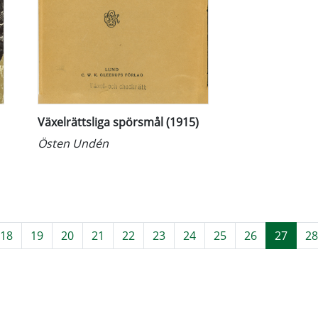
Växelrättsliga spörsmål (1915)
Östen Undén
18
19
20
21
22
23
24
25
26
27
28