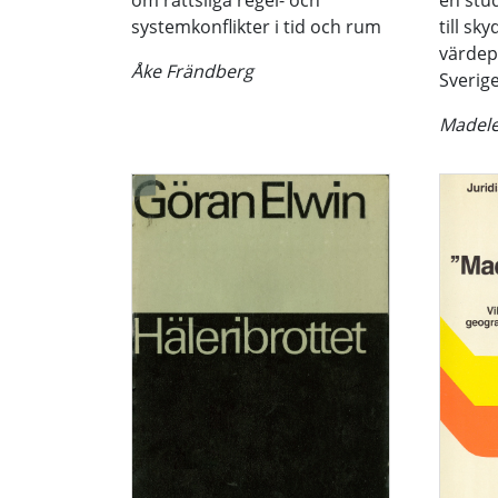
om rättsliga regel- och
en stud
systemkonflikter i tid och rum
till sky
värdep
Åke Frändberg
Sverig
Madele