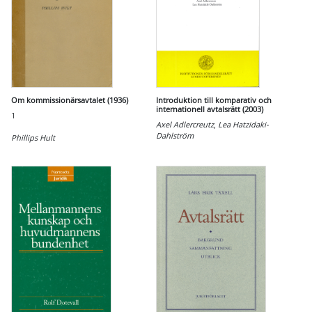
Om kommissionärsavtalet (1936)
Introduktion till komparativ och
internationell avtalsrätt (2003)
1
Axel Adlercreutz
,
Lea Hatzidaki-
Dahlström
Phillips Hult