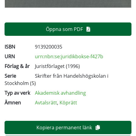
Öppna som PDF
ISBN
9139200035
URN
urn:nbn:se:juridikbokse-f427b
Förlag & år
Juristförlaget (1996)
Serie
Skrifter från Handelshögskolan i
Stockholm
(5)
Typ av verk
Akademisk avhandling
Ämnen
Avtalsrätt
,
Köprätt
Kopiera permanent länk