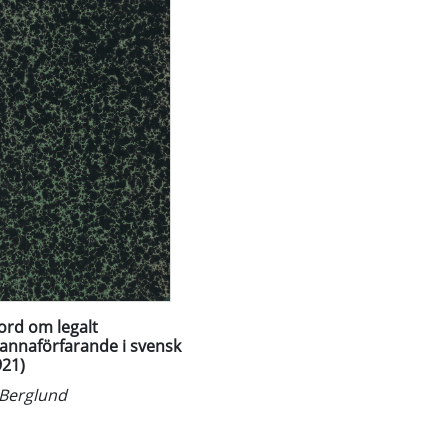
ord om legalt
mannaförfarande i svensk
921)
Berglund