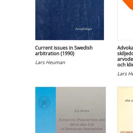
Current issues in Swedish
Advok
arbitration (1990)
skilje
arvode
Lars Heuman
och kli
Lars 