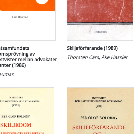
atsamfundets
Skiljeförfarande (1989)
domsprövning av
Thorsten Cars
,
Åke Hassler
stvister mellan advokater
enter (1986)
Heuman