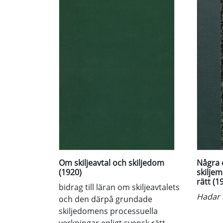
Om skiljeavtal och skiljedom
Några 
(1920)
skilje
rätt (1
bidrag till läran om skiljeavtalets
Hadar 
och den därpå grundade
skiljedomens processuella