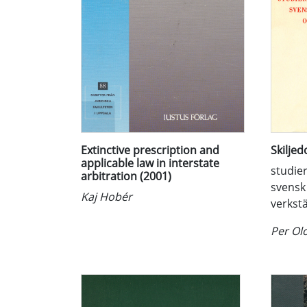
Extinctive prescription and
Skilje
applicable law in interstate
studier
arbitration (2001)
svensk 
Kaj Hobér
verkst
Per Ol