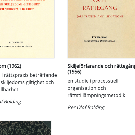
dom (1962)
Skiljeförfarande och rättegån
(1956)
 i rättspraxis beträffande
en studie i processuell
skiljedoms giltighet och
organisation och
ällbarhet
rättstillämpningsmetodik
of Bolding
Per Olof Bolding