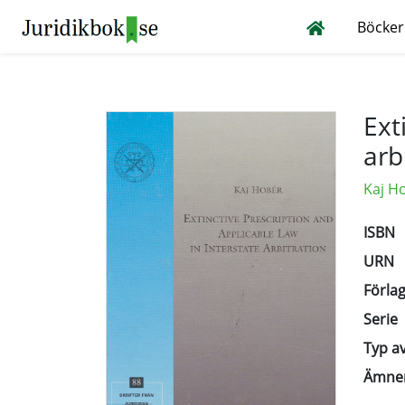
Böcker
Ext
arb
Kaj H
ISBN
URN
Förlag
Serie
Typ av
Ämne