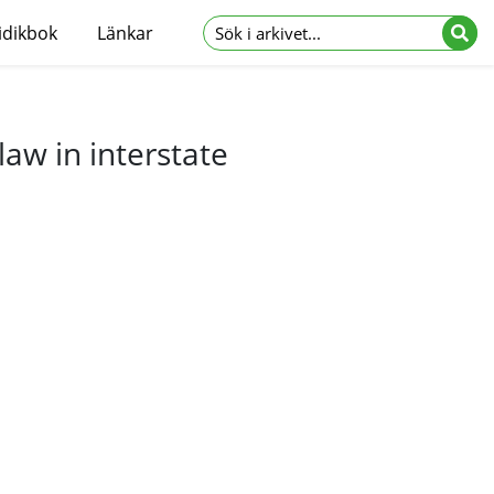
idikbok
Länkar
law in interstate