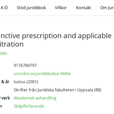
 A-Ö
Stöd juridikbok
Villkor
Kontakt
Om Jur
inctive prescription and applicable 
itration
obér
9176784797
urn:nbn:se:juridikbokse-f440e
 & år
Iustus (2001)
Skrifter från Juridiska fakulteten i Uppsala
(88)
 verk
Akademisk avhandling
n
Skiljeförfarande