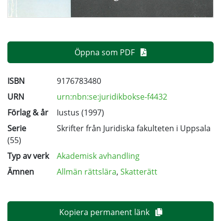
Öppna som PDF
ISBN
9176783480
URN
urn:nbn:se:juridikbokse-f4432
Förlag & år
Iustus (1997)
Serie
Skrifter från Juridiska fakulteten i Uppsala
(55)
Typ av verk
Akademisk avhandling
Ämnen
Allmän rättslära
,
Skatterätt
Kopiera permanent länk