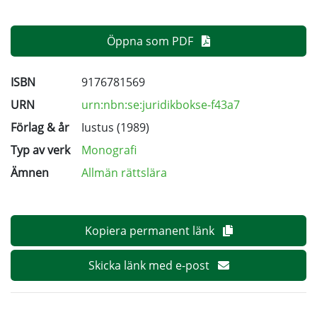
Öppna som PDF
ISBN
9176781569
URN
urn:nbn:se:juridikbokse-f43a7
Förlag & år
Iustus (1989)
Typ av verk
Monografi
Ämnen
Allmän rättslära
Kopiera permanent länk
Skicka länk med e-post