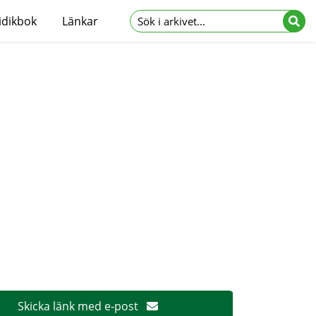
idikbok
Länkar
Skicka länk med e-post