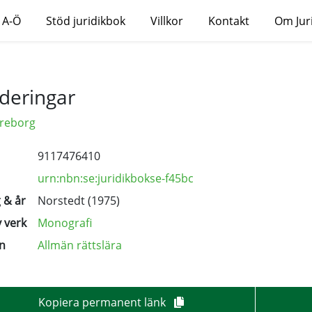
 A-Ö
Stöd juridikbok
Villkor
Kontakt
Om Jur
deringar
areborg
9117476410
urn:nbn:se:juridikbokse-f45bc
 & år
Norstedt (1975)
 verk
Monografi
n
Allmän rättslära
Kopiera permanent länk