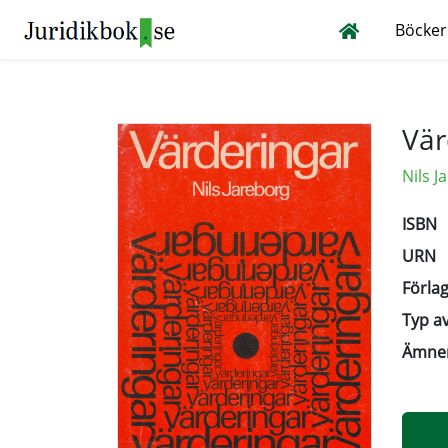
Böcker
Vär
Nils J
ISBN
URN
Förlag
Typ av
Ämne