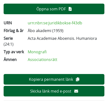
Öppna som PDF
URN
urn:nbn:se:juridikbokse-f43db
Förlag & år
Åbo akademi (1959)
Serie
Acta Academiae Aboensis. Humaniora
(24:1)
Typ av verk
Monografi
Ämnen
Associationsrätt
Kopiera permanent länk
Skicka länk med e-post