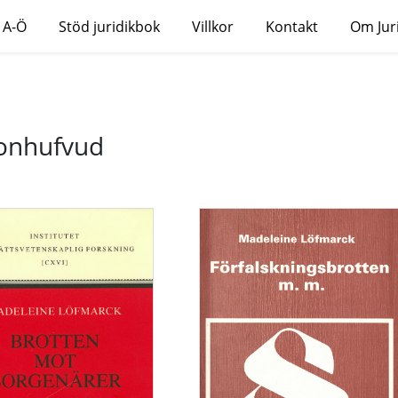
 A-Ö
Stöd juridikbok
Villkor
Kontakt
Om Jur
jonhufvud