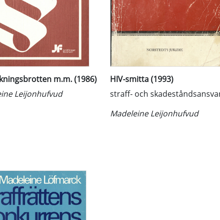
skningsbrotten m.m. (1986)
HIV-smitta (1993)
ine Leijonhufvud
straff- och skadeståndsansva
Madeleine Leijonhufvud