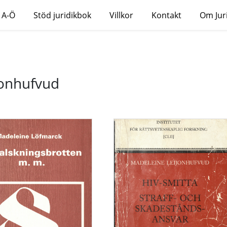
 A-Ö
Stöd juridikbok
Villkor
Kontakt
Om Jur
jonhufvud