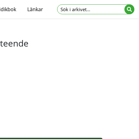
idikbok
Länkar
eteende