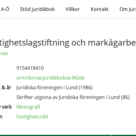
 A-Ö
Stöd juridikbok
Villkor
Kontakt
Om Jur
tighetslagstiftning och markägarb
rvin
9154418410
urn:nbn:se:juridikbokse-f42eb
 & år
Juridiska föreningen i Lund (1986)
Skrifter utgivna av Juridiska föreningen i Lund
(86)
 verk
Monografi
n
Fastighetsrätt