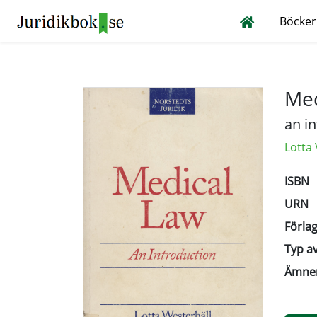
Böcker
Med
an i
Lotta
ISBN
URN
Förlag
Typ av
Ämne