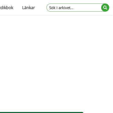
idikbok
Länkar