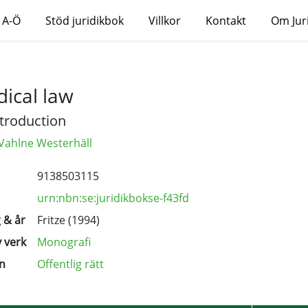
 A-Ö
Stöd juridikbok
Villkor
Kontakt
Om Jur
ical law
ntroduction
 Vahlne Westerhäll
9138503115
urn:nbn:se:juridikbokse-f43fd
 & år
Fritze (1994)
 verk
Monografi
n
Offentlig rätt