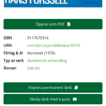
Öppna som PDF
ISBN
9117670314
URN
urn:nbn:se:juridikbokse-f4375
Förlag & år
Norstedt (1976)
Typ av verk
Akademisk avhandling
Ämnen
Sakrätt
Kopiera permanent länk
Skicka länk med e-post