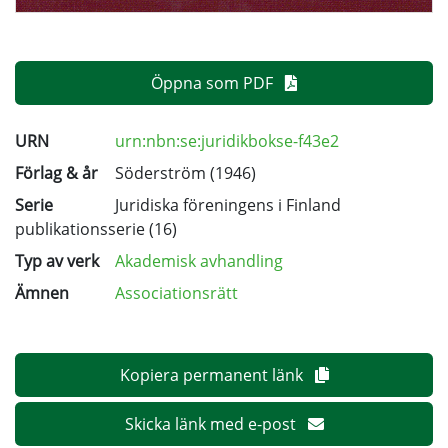
Öppna som PDF
URN
urn:nbn:se:juridikbokse-f43e2
Förlag & år
Söderström (1946)
Serie
Juridiska föreningens i Finland
publikationsserie
(16)
Typ av verk
Akademisk avhandling
Ämnen
Associationsrätt
Kopiera permanent länk
Skicka länk med e-post