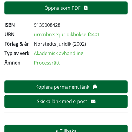
Öppna som PDF
ISBN
9139008428
URN
urn:nbn:se:juridikbokse-f4401
Förlag & år
Norstedts juridik (2002)
Typ av verk
Akademisk avhandling
Ämnen
Processrätt
Kopiera permanent länk
Skicka länk med e-post
Tillbaka