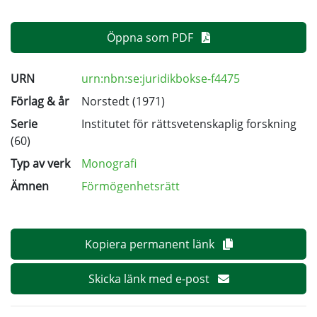
Öppna som PDF
URN
urn:nbn:se:juridikbokse-f4475
Förlag & år
Norstedt (1971)
Serie
Institutet för rättsvetenskaplig forskning
(60)
Typ av verk
Monografi
Ämnen
Förmögenhetsrätt
Kopiera permanent länk
Skicka länk med e-post