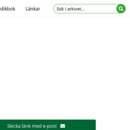
idikbok
Länkar
Skicka länk med e-post