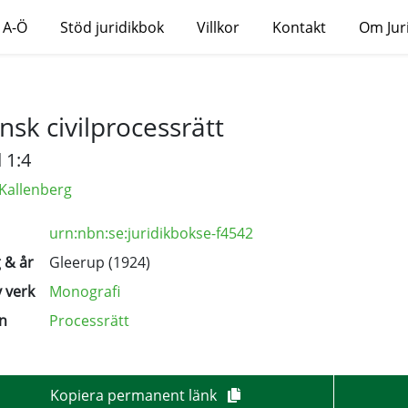
 A-Ö
Stöd juridikbok
Villkor
Kontakt
Om Jur
nsk civilprocessrätt
 1:4
 Kallenberg
urn:nbn:se:juridikbokse-f4542
 & år
Gleerup (1924)
 verk
Monografi
n
Processrätt
Kopiera permanent länk