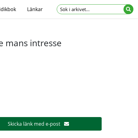
idikbok
Länkar
je mans intresse
Skicka länk med e-post