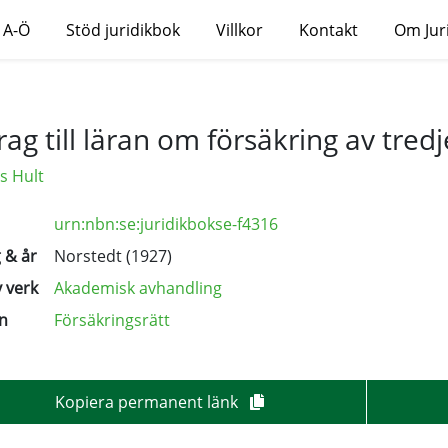
 A-Ö
Stöd juridikbok
Villkor
Kontakt
Om Jur
rag till läran om försäkring av tred
ps Hult
urn:nbn:se:juridikbokse-f4316
 & år
Norstedt (1927)
 verk
Akademisk avhandling
n
Försäkringsrätt
Kopiera permanent länk