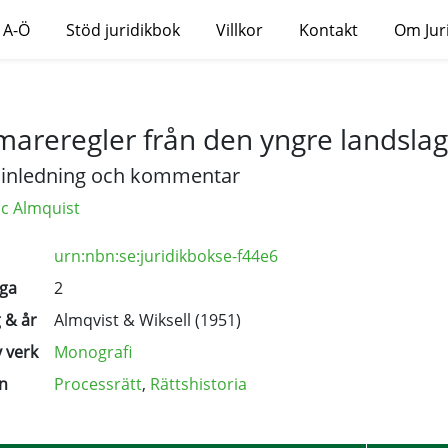
 A-Ö
Stöd juridikbok
Villkor
Kontakt
Om Jur
areregler från den yngre landslag
inledning och kommentar
ic Almquist
urn:nbn:se:juridikbokse-f44e6
ga
2
 & år
Almqvist & Wiksell (1951)
 verk
Monografi
n
Processrätt
,
Rättshistoria