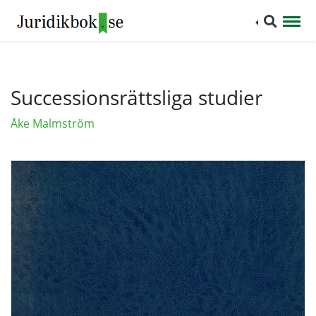
Successionsrättsliga studier
Åke Malmström