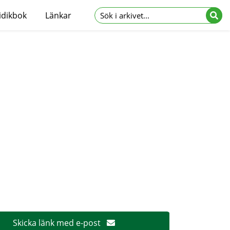
idikbok
Länkar
Skicka länk med e-post