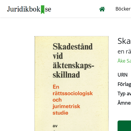
Böcker
Ska
en rä
Åke S
URN
Förlag
Typ av
Ämne