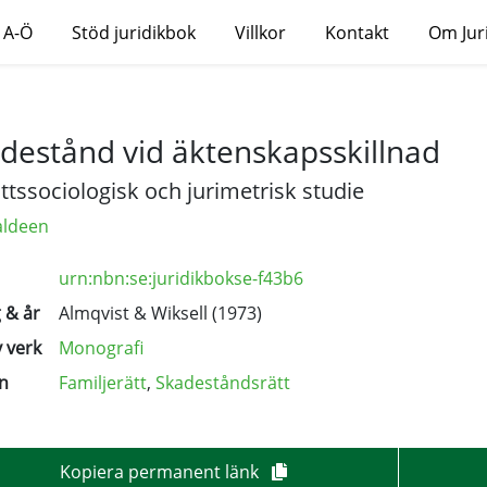
 A-Ö
Stöd juridikbok
Villkor
Kontakt
Om Jur
destånd vid äktenskapsskillnad
ttssociologisk och jurimetrisk studie
aldeen
urn:nbn:se:juridikbokse-f43b6
 & år
Almqvist & Wiksell (1973)
 verk
Monografi
n
Familjerätt
,
Skadeståndsrätt
Kopiera permanent länk