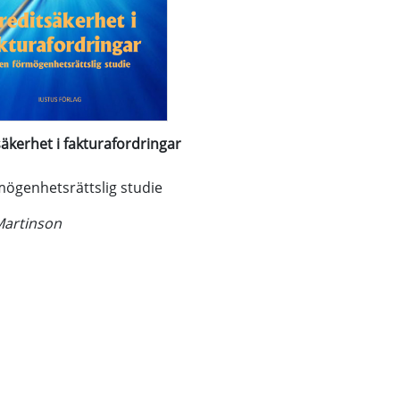
äkerhet i fakturafordringar
mögenhetsrättslig studie
Martinson