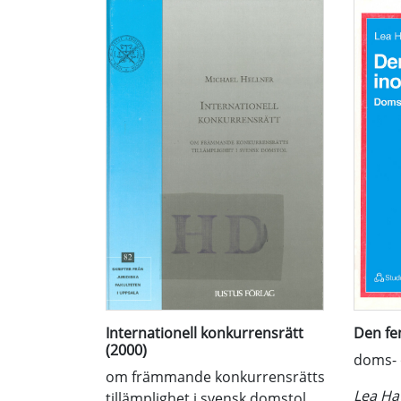
Internationell konkurrensrätt
Den fe
(2000)
doms- 
om främmande konkurrensrätts
Lea Ha
tillämplighet i svensk domstol