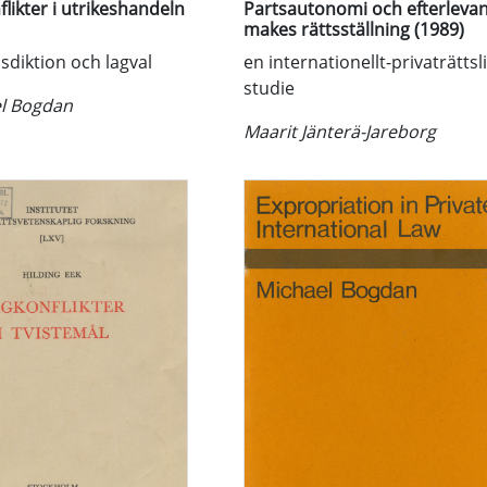
likter i utrikeshandeln
Partsautonomi och efterleva
makes rättsställning (1989)
sdiktion och lagval
en internationellt-privaträttsl
studie
l Bogdan
Maarit Jänterä-Jareborg