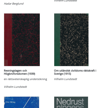
Vilhelm Lundstedt
Hadar Berglund
Resningslagen och
Om utländsk civildoms rättskraft i
Högbroforsdomen (1939)
Sverige (1915)
en rättsvetenskaplig undersökning
Vilhelm Lundstedt
Vilhelm Lundstedt