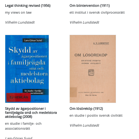
Legal thinking revised (1956)
Om biintervention (1911)
my views on law
ett institut i svensk civilprocessrätt
Vilhelm Lundstedt
Vilhelm Lundstedt
Skydd av ägarpositioner i
Om lösöreköp (1912)
familjeägda små och medelstora
en studie i positiv svensk civilrätt
aktiebolag (2008)
en studie i familje- och
Vilhelm Lundstedt
associationsrätt
Lars-Göran Sund