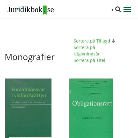
Sortera på Tillagd
Sortera på
Monografier
Utgivningsår
Sortera på Titel