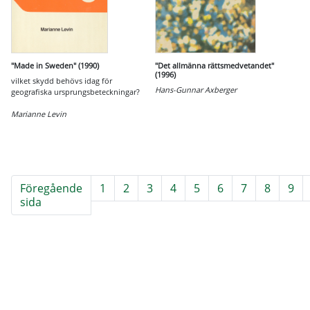
"Made in Sweden" (1990)
"Det allmänna rättsmedvetandet"
(1996)
vilket skydd behövs idag för
Hans-Gunnar Axberger
geografiska ursprungsbeteckningar?
Marianne Levin
Föregående
1
2
3
4
5
6
7
8
9
sida