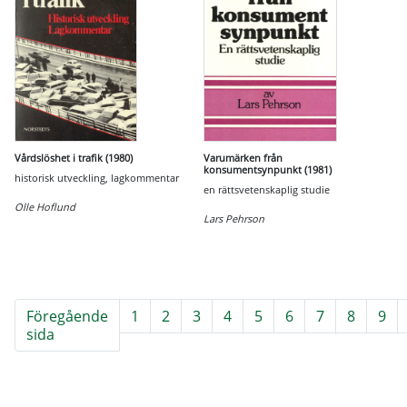
Vårdslöshet i trafik (1980)
Varumärken från
konsumentsynpunkt (1981)
historisk utveckling, lagkommentar
en rättsvetenskaplig studie
Olle Hoflund
Lars Pehrson
Föregående
1
2
3
4
5
6
7
8
9
sida