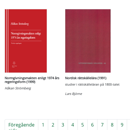
Normgivningsmakten enligt 1974 års
Nordisk rättskällelära (1991)
regeringsform (1999)
studier i rättskälleläran på 1800-talet
Håkan Strömberg
Lars Björne
Föregående
1
2
3
4
5
6
7
8
9