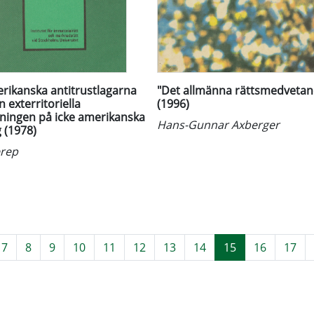
rikanska antitrustlagarna
"Det allmänna rättsmedvetan
 exterritoriella
(1996)
pningen på icke amerikanska
Hans-Gunnar Axberger
 (1978)
erep
7
8
9
10
11
12
13
14
15
16
17