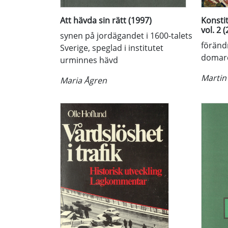
Att hävda sin rätt (1997)
Konstit
vol. 2 
synen på jordägandet i 1600-talets
föränd
Sverige, speglad i institutet
domare
urminnes hävd
Martin
Maria Ågren