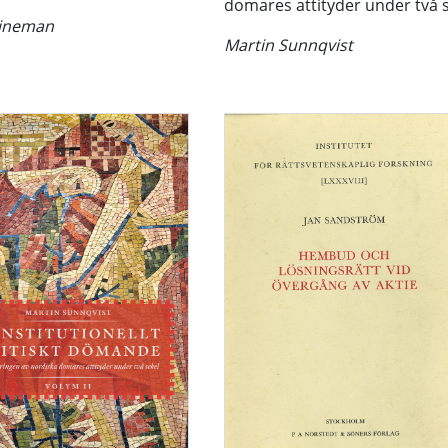
domares attityder under två 
eineman
Martin Sunnqvist