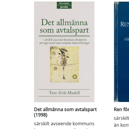
Det allmänna som avtalspart
Ren fö
(1998)
särskil
särskilt avseende kommuns
än kon