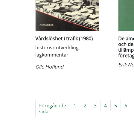
Vårdslöshet i trafik (1980)
De ame
och den
historisk utveckling,
tilläm
lagkommentar
företag
Erik N
Olle Hoflund
Föregående
1
2
3
4
5
6
sida