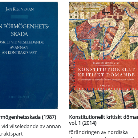
rmögenhetsskada (1987)
Konstitutionellt kritiskt döma
vol. 1 (2014)
t vid vilseledande av annan
förändringen av nordiska
traktspart